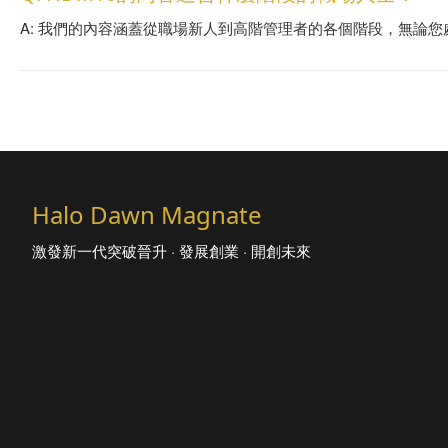
A: 我們的內容涵蓋從職場新人到高階管理者的各個階段，無論
Halo Dawn Magnate
激發新一代突破晉升 · 發展創業 · 開創未來