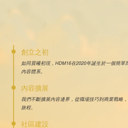
創立之初
如同晨曦初現，HDM16在2020年誕生於一個
內容體系。
內容擴展
我們不斷擴展內容邊界，從職場技巧到商業戰略，
旅程。
社區建設