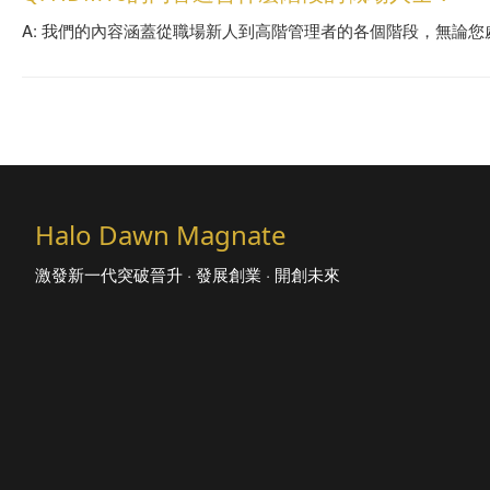
A: 我們的內容涵蓋從職場新人到高階管理者的各個階段，無論
Halo Dawn Magnate
激發新一代突破晉升 · 發展創業 · 開創未來