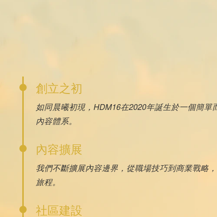
創立之初
如同晨曦初現，HDM16在2020年誕生於一個
內容體系。
內容擴展
我們不斷擴展內容邊界，從職場技巧到商業戰略，
旅程。
社區建設