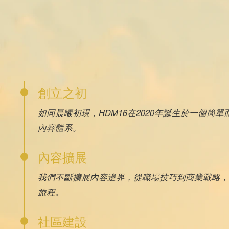
創立之初
如同晨曦初現，HDM16在2020年誕生於一個
內容體系。
內容擴展
我們不斷擴展內容邊界，從職場技巧到商業戰略，
旅程。
社區建設