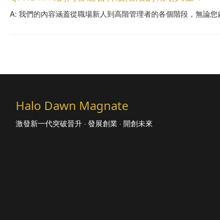
A: 我們的內容涵蓋從職場新人到高階管理者的各個階段，無論
Halo Dawn Magnate
激發新一代突破晉升 · 發展創業 · 開創未來